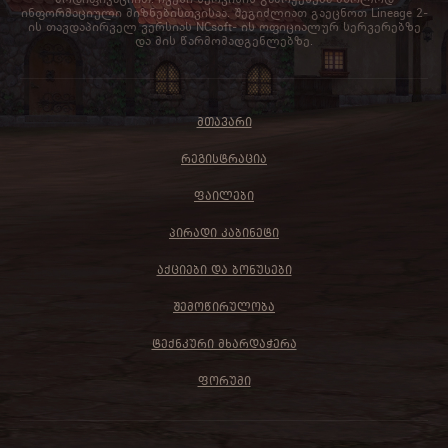
ინფორმაციული მიზნებისთვისაა. შეგიძლიათ გაეცნოთ Lineage 2-
ის თავდაპირველ ვერსიას NCsoft- ის ოფიციალურ სერვერებზე
და მის წარმომადგენლებზე.
ᲛᲗᲐᲕᲐᲠᲘ
ᲠᲔᲒᲘᲡᲢᲠᲐᲪᲘᲐ
ᲤᲐᲘᲚᲔᲑᲘ
ᲞᲘᲠᲐᲓᲘ ᲙᲐᲑᲘᲜᲔᲢᲘ
ᲐᲥᲪᲘᲔᲑᲘ ᲓᲐ ᲑᲝᲜᲣᲡᲔᲑᲘ
ᲨᲔᲛᲝᲬᲘᲠᲣᲚᲝᲑᲐ
ᲢᲔᲥᲜᲙᲣᲠᲘ ᲛᲮᲐᲠᲓᲐᲭᲔᲠᲐ
ᲤᲝᲠᲣᲛᲘ