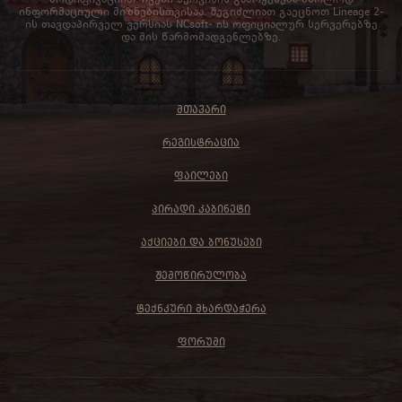
ინფორმაციული მიზნებისთვისაა. შეგიძლიათ გაეცნოთ Lineage 2-
ის თავდაპირველ ვერსიას NCsoft- ის ოფიციალურ სერვერებზე
და მის წარმომადგენლებზე.
ᲛᲗᲐᲕᲐᲠᲘ
ᲠᲔᲒᲘᲡᲢᲠᲐᲪᲘᲐ
ᲤᲐᲘᲚᲔᲑᲘ
ᲞᲘᲠᲐᲓᲘ ᲙᲐᲑᲘᲜᲔᲢᲘ
ᲐᲥᲪᲘᲔᲑᲘ ᲓᲐ ᲑᲝᲜᲣᲡᲔᲑᲘ
ᲨᲔᲛᲝᲬᲘᲠᲣᲚᲝᲑᲐ
ᲢᲔᲥᲜᲙᲣᲠᲘ ᲛᲮᲐᲠᲓᲐᲭᲔᲠᲐ
ᲤᲝᲠᲣᲛᲘ