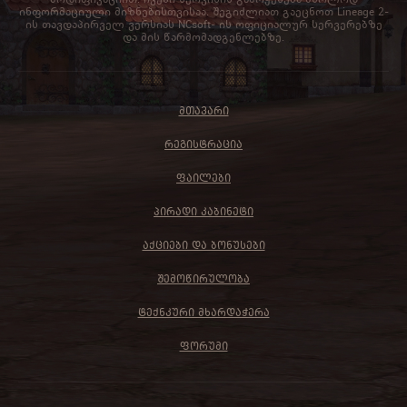
ინფორმაციული მიზნებისთვისაა. შეგიძლიათ გაეცნოთ Lineage 2-
ის თავდაპირველ ვერსიას NCsoft- ის ოფიციალურ სერვერებზე
და მის წარმომადგენლებზე.
ᲛᲗᲐᲕᲐᲠᲘ
ᲠᲔᲒᲘᲡᲢᲠᲐᲪᲘᲐ
ᲤᲐᲘᲚᲔᲑᲘ
ᲞᲘᲠᲐᲓᲘ ᲙᲐᲑᲘᲜᲔᲢᲘ
ᲐᲥᲪᲘᲔᲑᲘ ᲓᲐ ᲑᲝᲜᲣᲡᲔᲑᲘ
ᲨᲔᲛᲝᲬᲘᲠᲣᲚᲝᲑᲐ
ᲢᲔᲥᲜᲙᲣᲠᲘ ᲛᲮᲐᲠᲓᲐᲭᲔᲠᲐ
ᲤᲝᲠᲣᲛᲘ