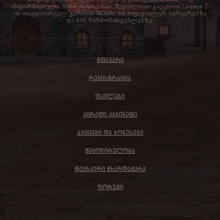
ინფორმაციული მიზნებისთვისაა. შეგიძლიათ გაეცნოთ Lineage 2-
ის თავდაპირველ ვერსიას NCsoft- ის ოფიციალურ სერვერებზე
და მის წარმომადგენლებზე.
ᲛᲗᲐᲕᲐᲠᲘ
ᲠᲔᲒᲘᲡᲢᲠᲐᲪᲘᲐ
ᲤᲐᲘᲚᲔᲑᲘ
ᲞᲘᲠᲐᲓᲘ ᲙᲐᲑᲘᲜᲔᲢᲘ
ᲐᲥᲪᲘᲔᲑᲘ ᲓᲐ ᲑᲝᲜᲣᲡᲔᲑᲘ
ᲨᲔᲛᲝᲬᲘᲠᲣᲚᲝᲑᲐ
ᲢᲔᲥᲜᲙᲣᲠᲘ ᲛᲮᲐᲠᲓᲐᲭᲔᲠᲐ
ᲤᲝᲠᲣᲛᲘ