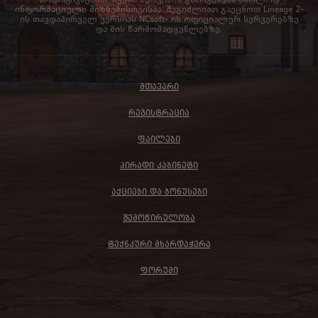
ინფორმაციული მიზნებისთვისაა. შეგიძლიათ გაეცნოთ Lineage 2-
ის თავდაპირველ ვერსიას NCsoft- ის ოფიციალურ სერვერებზე
და მის წარმომადგენლებზე.
ᲛᲗᲐᲕᲐᲠᲘ
ᲠᲔᲒᲘᲡᲢᲠᲐᲪᲘᲐ
ᲤᲐᲘᲚᲔᲑᲘ
ᲞᲘᲠᲐᲓᲘ ᲙᲐᲑᲘᲜᲔᲢᲘ
ᲐᲥᲪᲘᲔᲑᲘ ᲓᲐ ᲑᲝᲜᲣᲡᲔᲑᲘ
ᲨᲔᲛᲝᲬᲘᲠᲣᲚᲝᲑᲐ
ᲢᲔᲥᲜᲙᲣᲠᲘ ᲛᲮᲐᲠᲓᲐᲭᲔᲠᲐ
ᲤᲝᲠᲣᲛᲘ