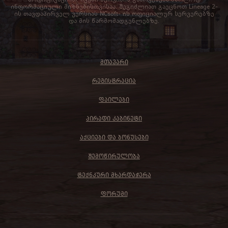
ინფორმაციული მიზნებისთვისაა. შეგიძლიათ გაეცნოთ Lineage 2-
ის თავდაპირველ ვერსიას NCsoft- ის ოფიციალურ სერვერებზე
და მის წარმომადგენლებზე.
ᲛᲗᲐᲕᲐᲠᲘ
ᲠᲔᲒᲘᲡᲢᲠᲐᲪᲘᲐ
ᲤᲐᲘᲚᲔᲑᲘ
ᲞᲘᲠᲐᲓᲘ ᲙᲐᲑᲘᲜᲔᲢᲘ
ᲐᲥᲪᲘᲔᲑᲘ ᲓᲐ ᲑᲝᲜᲣᲡᲔᲑᲘ
ᲨᲔᲛᲝᲬᲘᲠᲣᲚᲝᲑᲐ
ᲢᲔᲥᲜᲙᲣᲠᲘ ᲛᲮᲐᲠᲓᲐᲭᲔᲠᲐ
ᲤᲝᲠᲣᲛᲘ